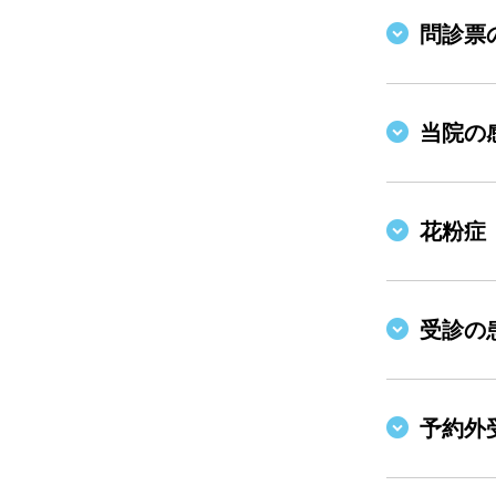
問診票
当院の
花粉症
受診の
予約外