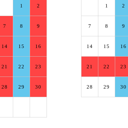
31
1
2
31
1
2
7
8
9
7
8
9
14
15
16
14
15
16
21
22
23
21
22
23
28
29
30
28
29
30
4
5
6