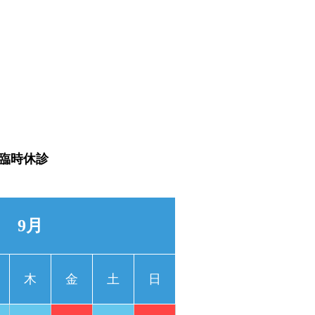
臨時休診
9月
木
金
土
日