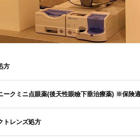
処方
ニークミニ点眼薬(後天性眼瞼下垂治療薬) ※保険適
クトレンズ処方